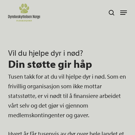
Skip
Navig
search
to
main
content
Vil du hjelpe dyr i nød?
Din støtte gir håp
Tusen takk for at du vil hjelpe dyr i nød. Som en
frivillig organisasjon som ikke mottar
statsstøtte, er vi nødt til å finansiere arbeidet
vårt selv og det gjør vi gjennom
medlemskontingenter og gaver.
Hvert år får tusenvis av dyr over hele landet et